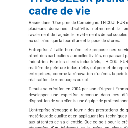
cadre de vie
Basée dans l’Oise près de Compiègne, TH COULEUR es
plusieurs domaines d’activité, notamment la pe
ravalement de façade, le revêtements de sol souples
au sol, ainsi que la fourniture et la pose de stores.
Entreprise à taille humaine, elle propose ses servi
allant des particuliers aux collectivités, en passant p
industries. Pour les clients industriels, TH COULEU
matière de peinture industrielle, qui permet de rép
entreprises, comme la rénovation d’usines, la peint
réalisation de marquages au sol.
Depuis sa création en 2004 par son dirigeant Emm
développer une expertise reconnue dans ces di
disposition de ses clients une équipe de professionne
L'entreprise s'engage à fournir des prestations de q
matériaux de qualité et en appliquant les techniques 
aux attentes de sa clientèle. Que ce soit pour la cré
rénovation d'un bâtiment ou la mise en place d'