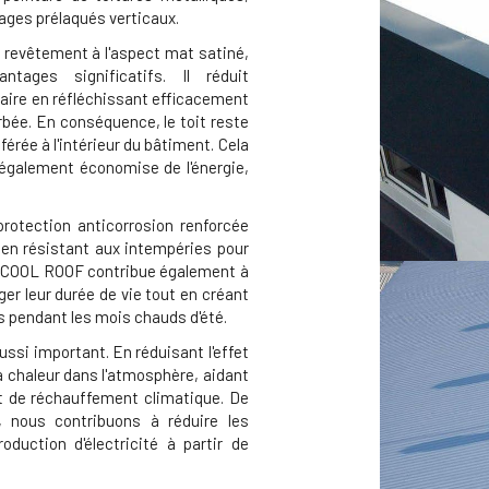
dages prélaqués verticaux.
revêtement à l'aspect mat satiné,
tages significatifs. Il réduit
aire en réfléchissant efficacement
orbée. En conséquence, le toit reste
férée à l'intérieur du bâtiment. Cela
également économise de l'énergie,
otection anticorrosion renforcée
t en résistant aux intempéries pour
nt COOL ROOF contribue également à
ger leur durée de vie tout en créant
s pendant les mois chauds d'été.
ssi important. En réduisant l'effet
la chaleur dans l'atmosphère, aidant
 et de réchauffement climatique. De
, nous contribuons à réduire les
duction d'électricité à partir de