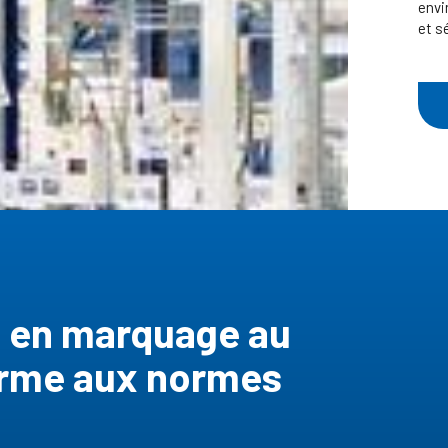
envi
et s
e en marquage au
forme aux normes