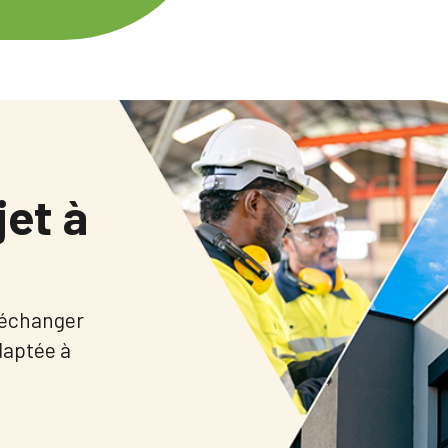
jet à
 échanger
adaptée à