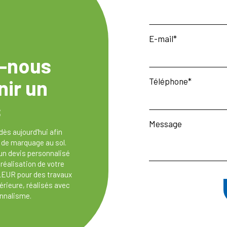
E-mail
-nous
nir un
Téléphone
s
Message
dès aujourd'hui afin
t de marquage au sol.
 un devis personnalisé
réalisation de votre
LEUR pour des travaux
érieure, réalisés avec
onnalisme.