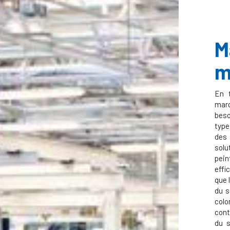
M
m
En t
marq
beso
type
des 
solu
pein
effi
que 
du s
colo
cont
du s